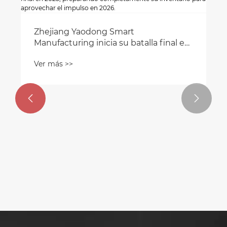
Zhejiang Yaodong Smart
Manufacturing inicia su batalla final en
2025, preparando completamente su
Ver más >>
inventario para aprovechar el impulso
en 2026.

