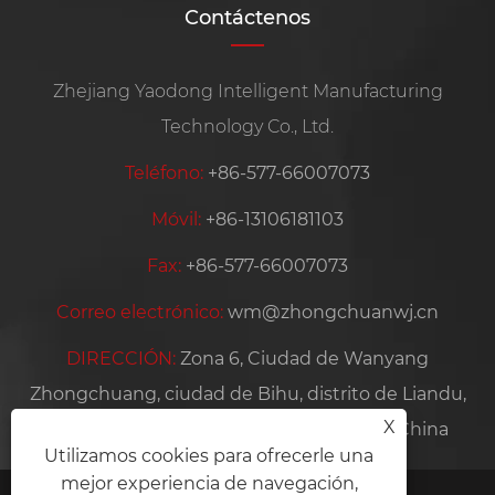
Contáctenos
Zhejiang Yaodong Intelligent Manufacturing
Technology Co., Ltd.
Teléfono:
+86-577-66007073
Móvil:
+86-13106181103
Fax:
+86-577-66007073
Correo electrónico:
wm@zhongchuanwj.cn
DIRECCIÓN:
Zona 6, Ciudad de Wanyang
Zhongchuang, ciudad de Bihu, distrito de Liandu,
X
ciudad de Lishui, provincia de Zhejiang, China
Utilizamos cookies para ofrecerle una
mejor experiencia de navegación,