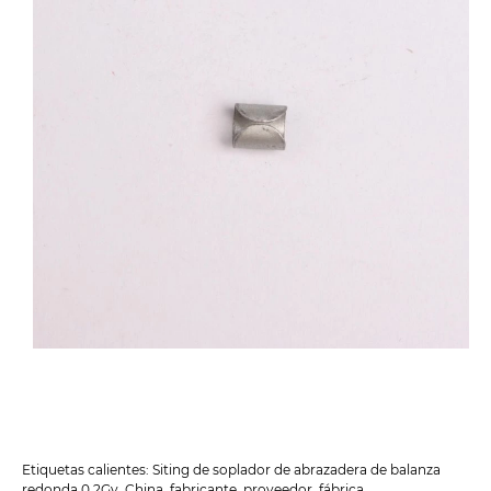
Etiquetas calientes: Siting de soplador de abrazadera de balanza
redonda 0.2Gy, China, fabricante, proveedor, fábrica