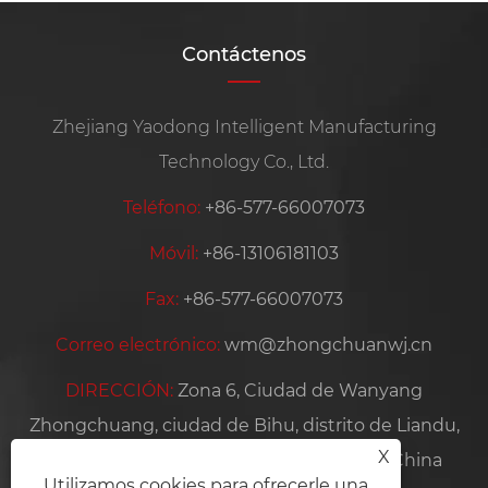
Contáctenos
Zhejiang Yaodong Intelligent Manufacturing
Technology Co., Ltd.
Teléfono:
+86-577-66007073
Móvil:
+86-13106181103
Fax:
+86-577-66007073
Correo electrónico:
wm@zhongchuanwj.cn
DIRECCIÓN:
Zona 6, Ciudad de Wanyang
Zhongchuang, ciudad de Bihu, distrito de Liandu,
X
ciudad de Lishui, provincia de Zhejiang, China
Utilizamos cookies para ofrecerle una