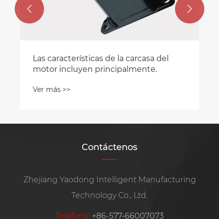


 la carcasa del
cipalmente.
Contáctenos
Zhejiang Yaodong Intelligent Manufacturing
Technology Co., Ltd.
Teléfono:
+86-577-66007073