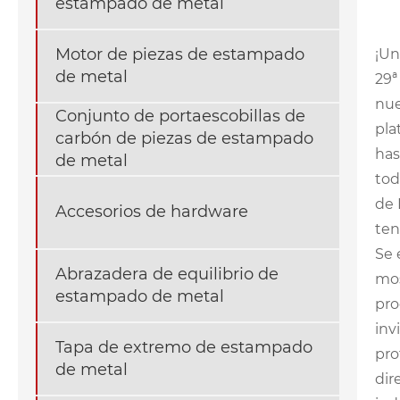
estampado de metal
Motor de piezas de estampado
¡Un
de metal
29ª
nue
Conjunto de portaescobillas de
pla
carbón de piezas de estampado
has
de metal
tod
de 
Accesorios de hardware
ten
Se 
Abrazadera de equilibrio de
mos
estampado de metal
pro
inv
Tapa de extremo de estampado
pro
de metal
dir