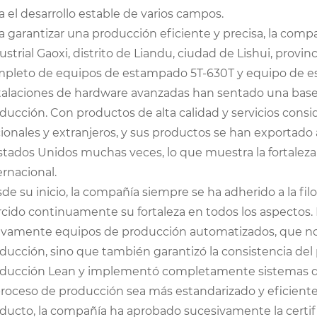
a el desarrollo estable de varios campos.
a garantizar una producción eficiente y precisa, la comp
ustrial Gaoxi, distrito de Liandu, ciudad de Lishui, prov
pleto de equipos de estampado 5T-630T y equipo de est
talaciones de hardware avanzadas han sentado una base só
ducción. Con productos de alta calidad y servicios con
ionales y extranjeros, y sus productos se han exportad
stados Unidos muchas veces, lo que muestra la fortaleza 
ernacional.
de su inicio, la compañía siempre se ha adherido a la filo
rcido continuamente su fortaleza en todos los aspectos.
ivamente equipos de producción automatizados, que no 
ducción, sino que también garantizó la consistencia del
ducción Lean y implementó completamente sistemas d
proceso de producción sea más estandarizado y eficiente
ducto, la compañía ha aprobado sucesivamente la certifi