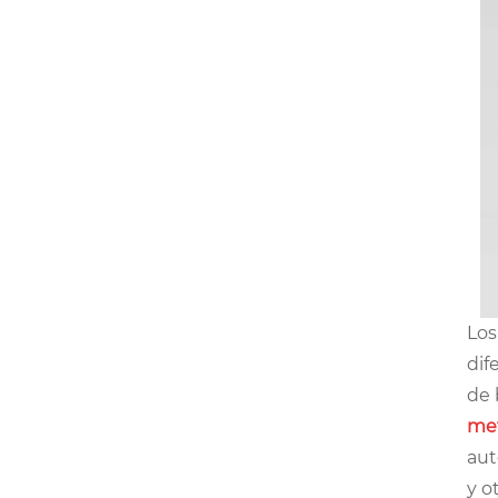
Los
dif
de 
me
aut
y o