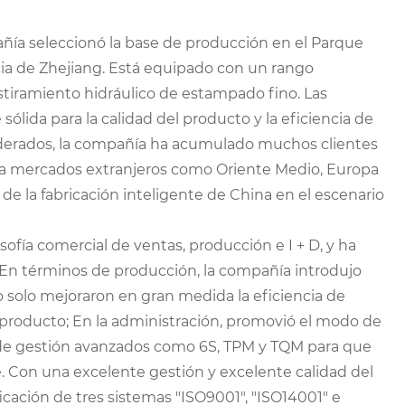
añía seleccionó la base de producción en el Parque
incia de Zhejiang. Está equipado con un rango
iramiento hidráulico de estampado fino. Las
lida para la calidad del producto y la eficiencia de
siderados, la compañía ha acumulado muchos clientes
o a mercados extranjeros como Oriente Medio, Europa
de la fabricación inteligente de China en el escenario
sofía comercial de ventas, producción e I + D, y ha
 En términos de producción, la compañía introdujo
solo mejoraron en gran medida la eficiencia de
 producto; En la administración, promovió el modo de
e gestión avanzados como 6S, TPM y TQM para que
. Con una excelente gestión y excelente calidad del
cación de tres sistemas "ISO9001", "ISO14001" e