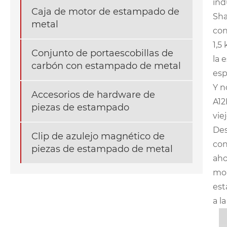
ind
Caja de motor de estampado de
Sha
metal
con
1,5
Conjunto de portaescobillas de
la 
carbón con estampado de metal
esp
Y n
Accesorios de hardware de
A12
piezas de estampado
vie
Des
Clip de azulejo magnético de
con
piezas de estampado de metal
aho
moh
est
a l