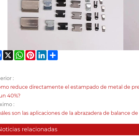
Facebook
X
WhatsApp
Pinterest
LinkedIn
Share
erior :
mo reduce directamente el estampado de metal de precis
 un 40%?
ximo :
áles son las aplicaciones de la abrazadera de balance 
Noticias relacionadas