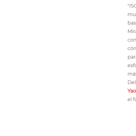
"IS
muc
bas
Mir
con
cóm
par
esf
más
Del
Yao
el 