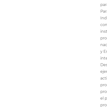
par
Par
Ind
com
ins
pro
nac
y E
int
Des
eje
act
pro
pro
el 
pro