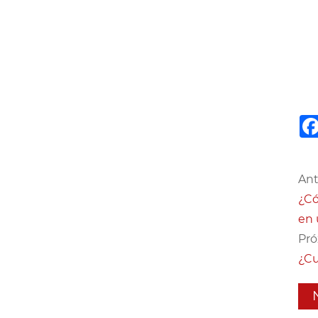
Ant
¿Có
en
Pró
¿Cu