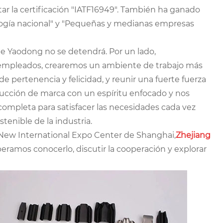
r la certificación "IATF16949". También ha ganado
logía nacional" y "Pequeñas y medianas empresas
 de Yaodong no se detendrá. Por un lado,
s empleados, crearemos un ambiente de trabajo más
pertenencia y felicidad, y reunir una fuerte fuerza
strucción de marca con un espíritu enfocado y nos
completa para satisfacer las necesidades cada vez
stenible de la industria.
l New International Expo Center de Shanghai,
Zhejiang
peramos conocerlo, discutir la cooperación y explorar