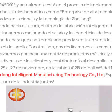
O45001", y actualmente está en el proceso de implementa
hos títulos honoríficos como "Enterprise de alta tecno
adas en la ciencia y la tecnología de Zhejiang".
ando hacia el futuro, el ritmo de fabricación inteligente
tinuaremos mejorando el salario y los beneficios de lo
odo, para que cada empleado pueda sentir un sentido de 
a el desarrollo; Por otro lado, nos dedicaremos a la con
orzaremos por crear una matriz de productos más rica y 
 diversas de los clientes y contribuir más al desarrollo so
 25 al 27 de noviembre, en la cabina A12B de Hall W5 de
dong Intelligent Manufacturing Technology Co., Ltd.
¡Es
futuro de la industria juntos!