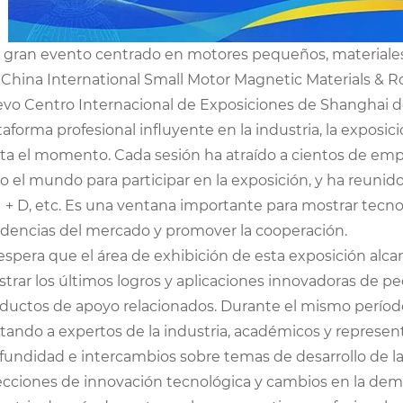
 gran evento centrado en motores pequeños, materiales
 China International Small Motor Magnetic Materials & R
vo Centro Internacional de Exposiciones de Shanghai d
taforma profesional influyente en la industria, la exposi
ta el momento. Cada sesión ha atraído a cientos de em
o el mundo para participar en la exposición, y ha reunid
I + D, etc. Es una ventana importante para mostrar tecno
dencias del mercado y promover la cooperación.
espera que el área de exhibición de esta exposición alc
trar los últimos logros y aplicaciones innovadoras de p
ductos de apoyo relacionados. Durante el mismo período, 
itando a expertos de la industria, académicos y represent
fundidad e intercambios sobre temas de desarrollo de la i
ecciones de innovación tecnológica y cambios en la dem