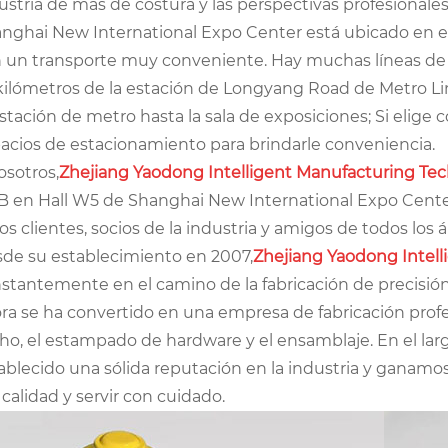
ustria de más de costura y las perspectivas profesionales 
nghai New International Expo Center está ubicado en 
 un transporte muy conveniente. Hay muchas líneas de 
 kilómetros de la estación de Longyang Road de Metro L
estación de metro hasta la sala de exposiciones; Si elige 
acios de estacionamiento para brindarle conveniencia.
osotros,
Zhejiang Yaodong Intelligent Manufacturing Tech
B en Hall W5 de Shanghai New International Expo Cente
jos clientes, socios de la industria y amigos de todos los
de su establecimiento en 2007,
Zhejiang Yaodong Intell
stantemente en el camino de la fabricación de precisión
ra se ha convertido en una empresa de fabricación profes
o, el estampado de hardware y el ensamblaje. En el larg
ablecido una sólida reputación en la industria y ganamo
a calidad y servir con cuidado.