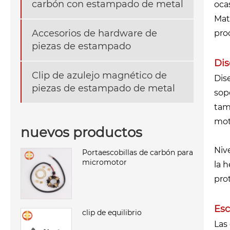
carbón con estampado de metal
oca
Mat
Accesorios de hardware de
pro
piezas de estampado
Dis
Clip de azulejo magnético de
Dis
piezas de estampado de metal
sop
tam
mot
nuevos productos
Niv
Portaescobillas de carbón para
micromotor
la 
pro
Esc
clip de equilibrio
Las