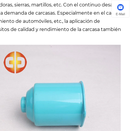
as, sierras, martillos, etc. Con el continuo desarrollo
 la demanda de carcasas. Especialmente en el campo
E-Mail
iento de automóviles, etc., la aplicación de
sitos de calidad y rendimiento de la carcasa también