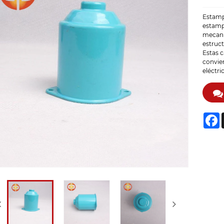
Estamp
estamp
mecani
estruct
Estas c
convie
eléctri
F