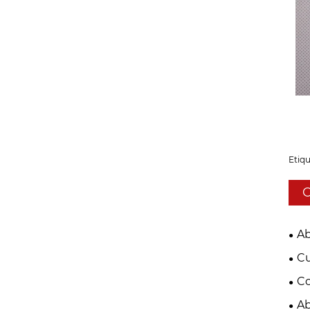
Etiqu
C
Ab
met
Cu
Co
est
Ab