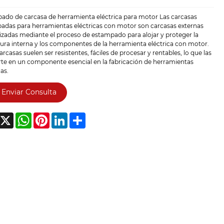
ado de carcasa de herramienta eléctrica para motor Las carcasas
adas para herramientas eléctricas con motor son carcasas externas
zadas mediante el proceso de estampado para alojar y proteger la
ura interna y los componentes de la herramienta eléctrica con motor.
arcasas suelen ser resistentes, fáciles de procesar y rentables, lo que las
rte en un componente esencial en la fabricación de herramientas
cas.
Enviar Consulta
acebook
X
WhatsApp
Pinterest
LinkedIn
Share