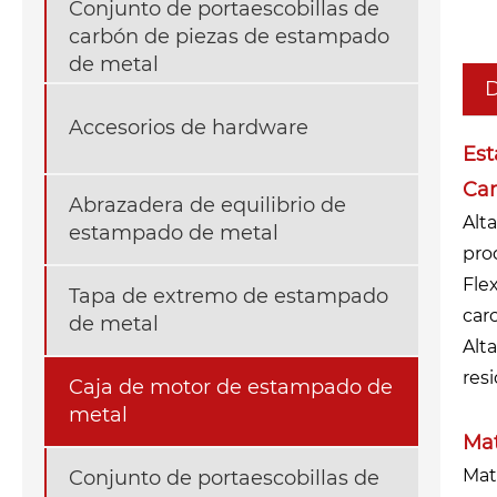
Conjunto de portaescobillas de
carbón de piezas de estampado
de metal
D
Accesorios de hardware
Est
Car
Abrazadera de equilibrio de
Alt
estampado de metal
pro
Fle
Tapa de extremo de estampado
car
de metal
Alt
res
Caja de motor de estampado de
metal
Mat
Mat
Conjunto de portaescobillas de