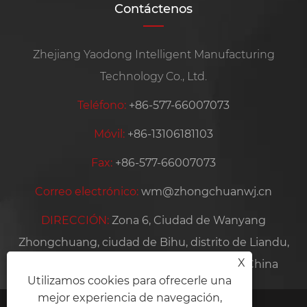
Contáctenos
Zhejiang Yaodong Intelligent Manufacturing
Technology Co., Ltd.
Teléfono:
+86-577-66007073
Móvil:
+86-13106181103
Fax:
+86-577-66007073
Correo electrónico:
wm@zhongchuanwj.cn
DIRECCIÓN:
Zona 6, Ciudad de Wanyang
Zhongchuang, ciudad de Bihu, distrito de Liandu,
X
ciudad de Lishui, provincia de Zhejiang, China
Utilizamos cookies para ofrecerle una
mejor experiencia de navegación,