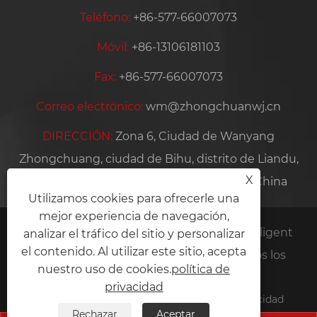
Teléfono:
+86-577-66007073
Móvil:
+86-13106181103
Fax:
+86-577-66007073
Correo electrónico:
wm@zhongchuanwj.cn
DIRECCIÓN:
Zona 6, Ciudad de Wanyang
Zhongchuang, ciudad de Bihu, distrito de Liandu,
X
ciudad de Lishui, provincia de Zhejiang, China
Utilizamos cookies para ofrecerle una
mejor experiencia de navegación,
Copyright © 2024 Zhejiang Yaodong Intelligent
analizar el tráfico del sitio y personalizar
el contenido. Al utilizar este sitio, acepta
Manufacturing Technology Co., Ltd. Todos los
nuestro uso de cookies.
política de
derechos reservados.
privacidad
Links
Sitemap
RSS
XML
política de privacidad
Rechazar
Aceptar