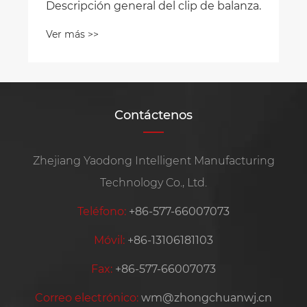
el clip de balanza.
Contáctenos
Zhejiang Yaodong Intelligent Manufacturing
Technology Co., Ltd.
Teléfono:
+86-577-66007073
Móvil:
+86-13106181103
Fax:
+86-577-66007073
Correo electrónico:
wm@zhongchuanwj.cn