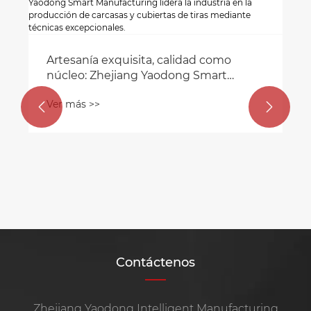
Artesanía exquisita, calidad como
núcleo: Zhejiang Yaodong Smart
Manufacturing lidera la industria en la
Ver más >>
producción de carcasas y cubiertas de


tiras mediante técnicas excepcionales.
Contáctenos
Zhejiang Yaodong Intelligent Manufacturing